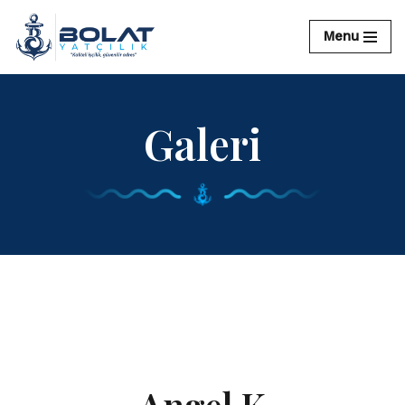
Menu
İçeriğe
geç
Galeri
Angel K